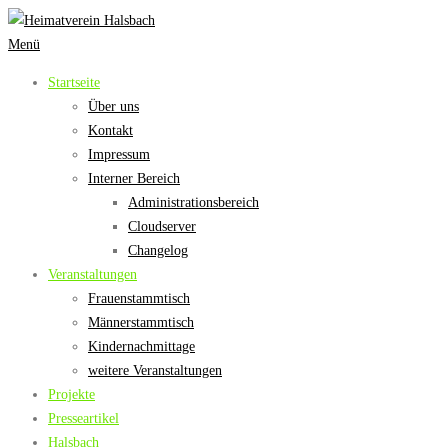
Zum
Inhalt
Menü
springen
Startseite
Über uns
Kontakt
Impressum
Interner Bereich
Administrationsbereich
Cloudserver
Changelog
Veranstaltungen
Frauenstammtisch
Männerstammtisch
Kindernachmittage
weitere Veranstaltungen
Projekte
Presseartikel
Halsbach