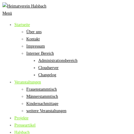
Zum
Inhalt
Menü
springen
Startseite
Über uns
Kontakt
Impressum
Interner Bereich
Administrationsbereich
Cloudserver
Changelog
Veranstaltungen
Frauenstammtisch
Männerstammtisch
Kindernachmittage
weitere Veranstaltungen
Projekte
Presseartikel
Halsbach