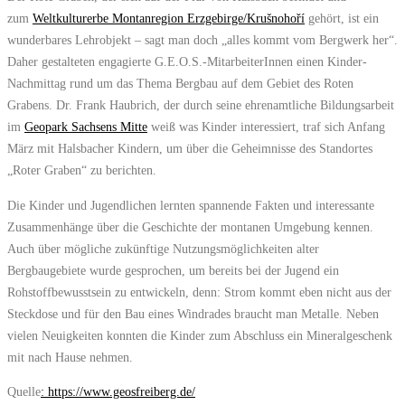
zum
Weltkulturerbe Montanregion Erzgebirge/Krušnohoří
gehört, ist ein
wunderbares Lehrobjekt – sagt man doch „alles kommt vom Bergwerk her“.
Daher gestalteten engagierte G.E.O.S.-MitarbeiterInnen einen Kinder-
Nachmittag rund um das Thema Bergbau auf dem Gebiet des Roten
Grabens. Dr. Frank Haubrich, der durch seine ehrenamtliche Bildungsarbeit
im
Geopark Sachsens Mitte
weiß was Kinder interessiert, traf sich Anfang
März mit Halsbacher Kindern, um über die Geheimnisse des Standortes
„Roter Graben“ zu berichten.
Die Kinder und Jugendlichen lernten spannende Fakten und interessante
Zusammenhänge über die Geschichte der montanen Umgebung kennen.
Auch über mögliche zukünftige Nutzungsmöglichkeiten alter
Bergbaugebiete wurde gesprochen, um bereits bei der Jugend ein
Rohstoffbewusstsein zu entwickeln, denn: Strom kommt eben nicht aus der
Steckdose und für den Bau eines Windrades braucht man Metalle. Neben
vielen Neuigkeiten konnten die Kinder zum Abschluss ein Mineralgeschenk
mit nach Hause nehmen.
Quelle
: https://www.geosfreiberg.de/