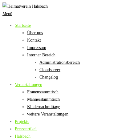
Zum
Inhalt
Menü
springen
Startseite
Über uns
Kontakt
Impressum
Interner Bereich
Administrationsbereich
Cloudserver
Changelog
Veranstaltungen
Frauenstammtisch
Männerstammtisch
Kindernachmittage
weitere Veranstaltungen
Projekte
Presseartikel
Halsbach