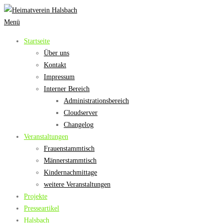
Zum
Inhalt
Menü
springen
Startseite
Über uns
Kontakt
Impressum
Interner Bereich
Administrationsbereich
Cloudserver
Changelog
Veranstaltungen
Frauenstammtisch
Männerstammtisch
Kindernachmittage
weitere Veranstaltungen
Projekte
Presseartikel
Halsbach