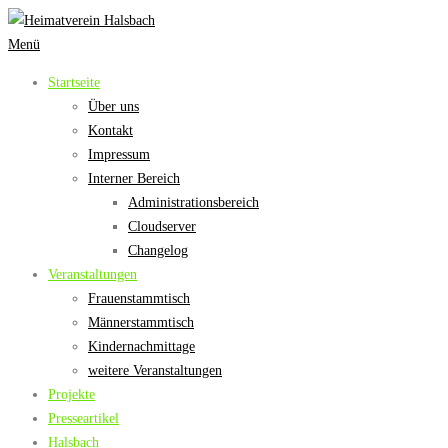
Zum
Inhalt
Menü
springen
Startseite
Über uns
Kontakt
Impressum
Interner Bereich
Administrationsbereich
Cloudserver
Changelog
Veranstaltungen
Frauenstammtisch
Männerstammtisch
Kindernachmittage
weitere Veranstaltungen
Projekte
Presseartikel
Halsbach